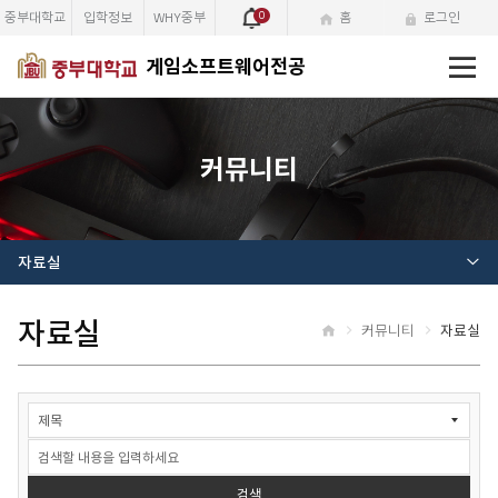
중부대학교
입학정보
WHY중부
0
홈
로그인
전
게임소프트웨어전공
체
메
뉴
커뮤니티
자료실
자료실
커뮤니티
자료실
홈
자
료
실
검
색
검색