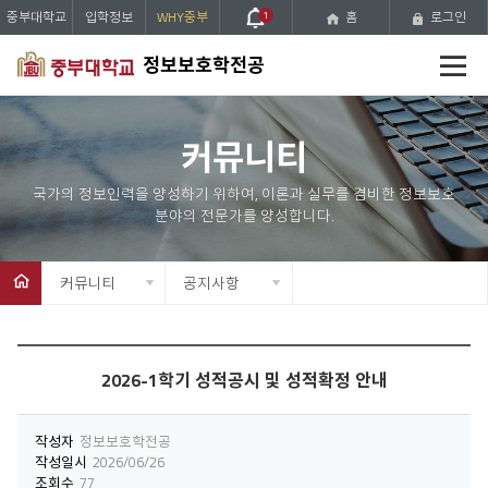
중부대학교
입학정보
WHY중부
1
홈
로그인
전
정보보호학전공
체
메
뉴
커뮤니티
커뮤니티
공지사항
2026-1학기 성적공시 및 성적확정 안내
작성자
정보보호학전공
작성일시
2026/06/26
조회수
77