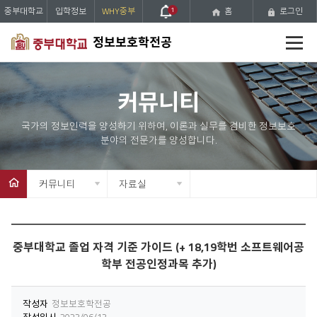
중부대학교
입학정보
WHY중부
1
홈
로그인
전
정보보호학전공
체
메
뉴
커뮤니티
커뮤니티
자료실
중부대학교 졸업 자격 기준 가이드 (+ 18,19학번 소프트웨어공
학부 전공인정과목 추가)
작성자
정보보호학전공
작성일시
2023/06/13