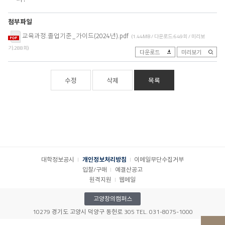
첨부파일
교육과정.졸업기준_가이드(2024년).pdf
(1.44MB / 다운로드:649회 / 미리보
기:288회)
다운로드
미리보기
수정
삭제
목록
대학정보공시
개인정보처리방침
이메일무단수집거부
입찰/구매
예결산공고
원격지원
웹메일
고양창의캠퍼스
10279 경기도 고양시 덕양구 동헌로 305 TEL. 031-8075-1000