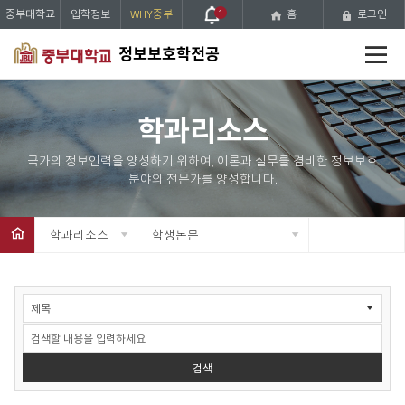
중부대학교
입학정보
WHY중부
1
홈
로그인
전
정보보호학전공
체
메
뉴
학과리소스
학과리소스
학생논문
학
생
논
문
검
검색
색