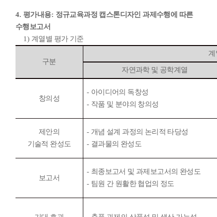
4.
평가내용
:
정규교육과정 캡스톤디자인 과제수행에 따른
수행보고서
1)
계열별 평가 기준
계
구분
자연과학 및 공학계열
-
아이디어의 독창성
창의성
-
작품 및 분야의 창의성
제안의
-
개념 설계 과정의 논리적 타당성
기술적 완성도
-
결과물의 완성도
-
최종보고서 및 과제보고서의
완성도
보고서
-
팀원 간 원활한 협업의 정도