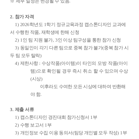
※
세부 일정은 변경될 수 있음
.
2.
참가 자격
1)
2026
학년도
1
학기 정규교육과정 캡스톤디자인 교과에
서 수행한 작품
,
재학생에 한해 신청
2) 1
인 팀 지원 불가
, 3
인 이상 팀구성을 통한 참가 신청
3)
동일인이 각기 다른 팀으로 중복 참가 불가
(
중복 참가 시
두 팀 모두 탈락
)
4)
제한사항
:
수상
작품
(
아이템
)
이 타인의 모방 작품
(
아이
템
)
으로 확인될 경우 즉시 취소
할
수 있으며 수상
(
시상
)
이후라도 수여한 모든 시상에 대하여 반환해
야 함
.
3.
제출 서류
1)
캡스톤디자인 경진대회 참가신청서
1
부
2)
수행 보고서
1
부
3
)
개인정보 수집 이용 동의서
(
팀당 개인별 모두 작성
) 1
부