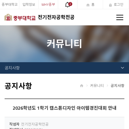
중부대학교
입학정보
WHY중부
2
홈
로그인
전
전기전자공학전공
체
메
뉴
커뮤니티
공지사항
공지사항
커뮤니티
공지사항
홈
2026학년도 1학기 캡스톤디자인 아이템경진대회 안내
작성자
전기전자공학전공