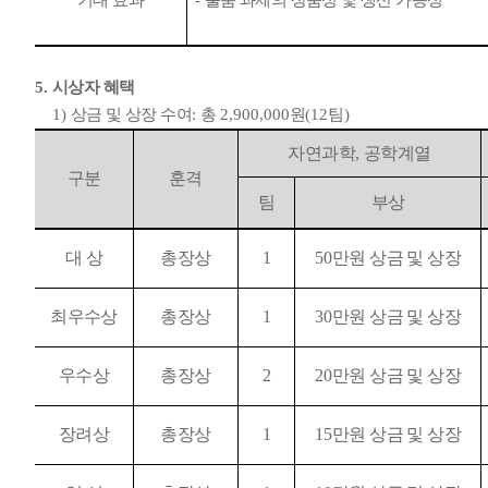
기대 효과
-
출품 과제의 상품성 및 생산
가능성
5.
시상자 혜택
1)
상금 및 상장 수여
:
총
2,900,000
원
(12
팀
)
자연과학
,
공학계열
구분
훈격
팀
부상
대 상
총장상
1
50
만원 상금 및 상장
최우수상
총장상
1
30
만원 상금 및 상장
우수상
총장상
2
20
만원 상금 및 상장
장려상
총장상
1
15
만원 상금 및 상장