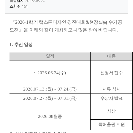
작성일시
2026/06/24
조회수
164
『
2026-1
학기 캡스톤디자인 경진대회
&
현장실습 수기공
모전
』을
아래와 같이 개최하오니 많은 참여 바랍니다
.
1.
추진 일정
일정
내용
~ 2026.06.24(
수
)
신청서 접수
2026.07.13.(
월
) ~ 07.24.(
금
)
서류 심사
2026.07.27.(
월
) ~ 07.31.(
금
)
수상자 발표
시상
2026.08
월중
특허출원 지원