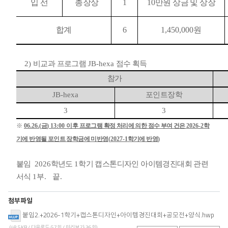
입 선
총장상
1
10
만원 상금 및 상장
합계
6
1,450,000
원
2)
비교과 프로그램
JB-hexa
점수 획득
참가
JB-hexa
포인트장학
3
3
※
06.26.(
금
) 13:00
이후 프로그램 확정 처리에 의한 점수 부여 건은
2026-2
학
기에 반영될 포인트
장학금에 미반영
(2027-1
학기에 반영
)
붙임
2026
학년도
1
학기 캡스톤디자인 아이템경진대회 관련
서식
1
부
.
끝
.
첨부파일
붙임2.+2026-1학기+캡스톤디자인+아이템경진대회+공모전+양식.hwp
(48.5KB / 다운로드:57회 / 미리보기:36회)