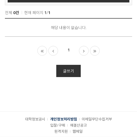
전체
0건
현재 페이지
1
/
1
Q&A
게
해당 내용이 없습니다.
시
판
목
1
록
글쓰기
대학정보공시
개인정보처리방침
이메일무단수집거부
입찰/구매
예결산공고
원격지원
웹메일