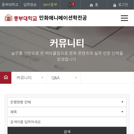
중부대학교
입학정보
WHY중부
3
홈
로그인
전
만화애니메이션학전공
체
메
뉴
커뮤니티
커뮤니티
Q&A
Q&A
게
시
판
검
색
검색