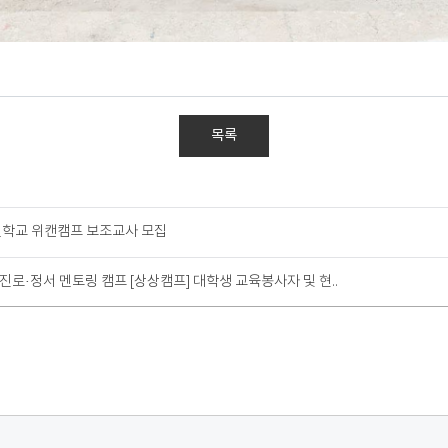
목록
절학교 위캔캠프 보조교사 모집
로·정서 멘토링 캠프 [상상캠프] 대학생 교육봉사자 및 현..