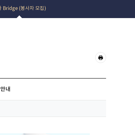
 Bridge (봉사자 모집)
공
유
프
하
기
린
 안내
트