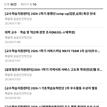
과
전체
95건
페이지
1
/
10
스
터
커
[교수학습지원센터] 2026-2학기 동행인 Jump-up(입문,심화) 특강 안내
디
뮤
검
공공안전학전공
니
색
2026/07/30
티
>
대학 교수ㆍ학습 및 혁신에 관한 조사(NASEL-i/재학생)
학
공공안전학전공
과
2026/07/08
스
터
[교수학습지원센터] 2026-1학기 서비스러닝 MATE TEAM 2차 심사(우수활동 동아리 선정..
디
목
공공안전학전공
2026/07/07
록
[글로컬진로지원센터]2026-1학기 지역사회 서비스 고도화 학과(전공)별 프로그램 2차 ..
공공안전학전공
2026/07/03
[교수학습지원센터] 2026-1 기초학습능력진단 2차 우수활동 수상자 발표
공공안전학전공
2026/06/30
[교수학습지원센터] 2026-1 [비마학습동아리] 우수 활동 동아리 심사 수상자 발표