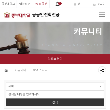
중부대학교
입학정보
WHY중부
2
홈
로그인
전
공공안전학전공
체
메
뉴
커뮤니티
학과스터디
커뮤니티
학과스터디
홈
공
커
유
뮤
하
니
티
기
>
검색
학