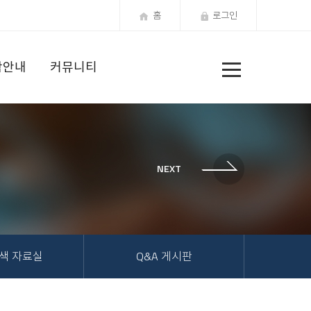
홈
로그인
전
학안내
커뮤니티
체
메
뉴
색 자료실
Q&A 게시판