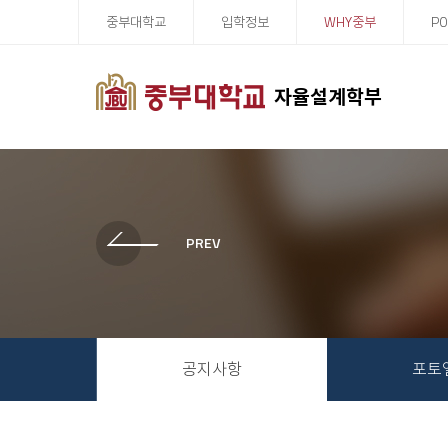
중부대학교
입학정보
WHY중부
PO
자율설계학부
공지사항
포토