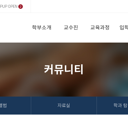
PUP OPEN
2
학부소개
교수진
교육과정
입
커뮤니티
앨범
자료실
학과 탐