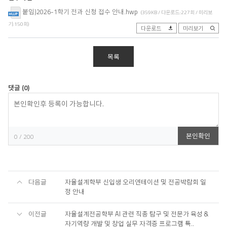
붙임)2026-1학기 전과 신청 접수 안내.hwp
(359KB / 다운로드:227회 / 미리보
기:150회)
다운로드
미리보기
목록
댓글
(0)
등
록
본인확인
0
/ 200
다음글
자율설계학부 신입생 오리엔테이션 및 전공박람회 일
정 안내
이전글
자율설계전공학부 AI 관련 직종 탐구 및 전문가 육성 &
자기역량 개발 및 창업 실무 자격증 프로그램 특..