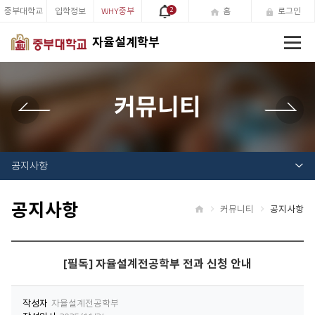
중부대학교
입학정보
WHY중부
2
홈
로그인
전
자율설계학부
체
메
뉴
커뮤니티
공지사항
공지사항
커뮤니티
공지사항
홈
[필독] 자율설계전공학부 전과 신청 안내
작성자
자율설계전공학부