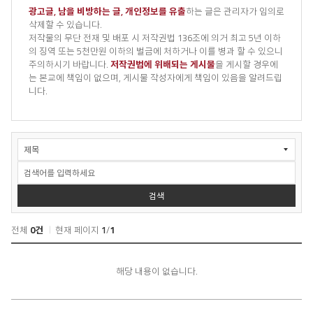
광고글, 남을 비방하는 글, 개인정보를 유출
하는 글은 관리자가 임의로
삭제할 수 있습니다.
저작물의 무단 전재 및 배포 시 저작권법 136조에 의거 최고 5년 이하
의 징역 또는 5천만원 이하의 벌금에 처하거나 이를 병과 할 수 있으니
주의하시기 바랍니다.
저작권법에 위배되는 게시물
을 게시할 경우에
는 본교에 책임이 없으며, 게시물 작성자에게 책임이 있음을 알려드립
니다.
커
뮤
니
티
>
검색
Q&A
게
전체
0건
현재 페이지
1
/
1
시
판
검
색
해당 내용이 없습니다.