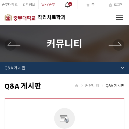
중부대학교
입학정보
WHY중부
4
홈
로그인
전
작업치료학과
체
메
뉴
커뮤니티
Q&A 게시판
Q&A 게시판
커뮤니티
Q&A 게시판
홈