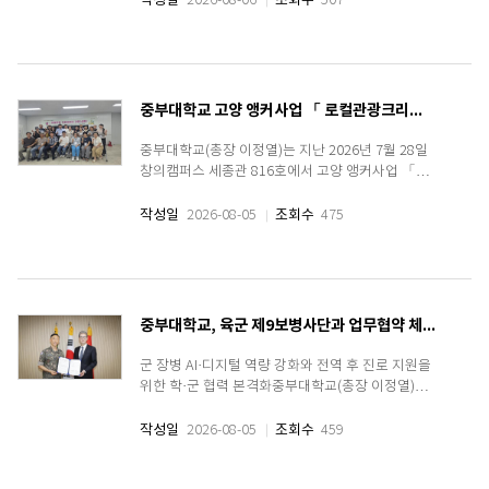
작성일
2026-08-06
조회수
507
센터와 업무협약을 체결했다.이번 사업은 대학생들
의 청년정책 접근성을 높이고 대학을 중심으로 청년
지원체계를 ..
중부대학교 고양 앵커사업 「 로컬관광크리에이터 과정(심화) 」 수료식 성료
중부대학교(총장 이정열)는 지난 2026년 7월 28일
창의캠퍼스 세종관 816호에서 고양 앵커사업 「로
컬관광크리에이터과정(심화)」 수료식을 개최했다.
중부대 고양 앵커사업 「로컬관광크리에이터과정
작성일
2026-08-05
조회수
475
(심화)」 은 지역의 가치를 관광콘텐츠로 연결하는
전문인력 양성과정으로, 지역관광 활성화의 새로운
주역을 배출하고 지역..
중부대학교, 육군 제9보병사단과 업무협약 체결
군 장병 AI·디지털 역량 강화와 전역 후 진로 지원을
위한 학·군 협력 본격화중부대학교(총장 이정열)는
지난 7월 30일 육군 제9보병사단 본부에서 육군 제
9보병사단(사단장 최원석)과 학·군 교류 활성화 및
작성일
2026-08-05
조회수
459
미래 인재 양성을 위한 업무협약(MOU)을 체결했다.
이번 협약은 대학과 군이 보유한 교육&mid..