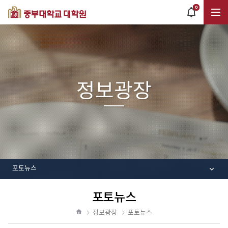
0
POPUP
OPEN
전
체
정보광장
메
뉴
포토뉴스
포토뉴스
공
유
정보광장
포토뉴스
하
홈
기