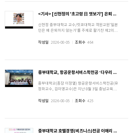
<기사> [신현정의 '초고령 日 엿보기'] 은퇴 후 다시 대학으로… 73세 대학생의 캠퍼스 라이프
신현정 중부대학교 교수/릿쿄대학교 객원교원'일본
인은 왜 은퇴하지 않는가'를 주제로 활기찬 제2의 인
생을 살아가는 일본 중장년들을 만나고 있다. 지난
달 15일과 16일 '릿쿄 세컨드 스테이지 칼리지
작성일
2026-08-05
조회수
464
(RSSC)'에 재학 중인 73세 대학생 와키 미쓰루(和気
満) 씨를 만났다. 일본의 시니어들은 왜 은퇴 후 다
시 대학을 찾을까. 그..
중부대학교, 항공운항서비스학전공 ‘다우리 꿈길 성장캠프’ 항공 직무체험 운영
중부대학교(총장 이정열) 항공운항서비스학전공(유
정화교수, 김미영교수)은 지난 8월 3일 충남교육청
국제교육원 다문화세계시민교육센터가 주관한
‘2026 대학연계 다우리 꿈길 성장캠프’에 참여해 다
작성일
2026-08-05
조회수
425
문화 및 비다문화 학생들을 대상으로 항공서비스·
안전 직무체험 프로그램을 운영했다.이번 프로그램
을..
중부대학교 호텔경영(비즈니스)전공 이애리 교수 “G3 서울 기획위원회 위원” 위촉