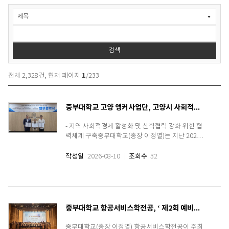
게
시
물
검
색
검색
1
전체
2,328
건, 현재 페이지
/
233
중부대학교 고양 앵커사업단, 고양시 사회적경제연합회·고양산업진흥원 업무협약(MOU) 체결
- 지역 사회적경제 활성화 및 산학협력 강화 위한 협
력체계 구축중부대학교(총장 이정열)는 지난 2026
년 8월 6일 창의캠퍼스 세종관에서 고양 앵커사업
단과 고양시 사회적경제연합회, 고양산업진흥원이
작성일
2026-08-10
조회수
32
지역사회 발전과 사회적경제 활성화를 위한 업무협
약(MOU)을 체결했다.이번 업무협약식에는 중부대
학교 고양 앵커사업단..
중부대학교 항공서비스학전공, ‘ 제2회 예비승무원대회’ 성료
중부대학교(총장 이정열) 항공서비스학전공이 주최