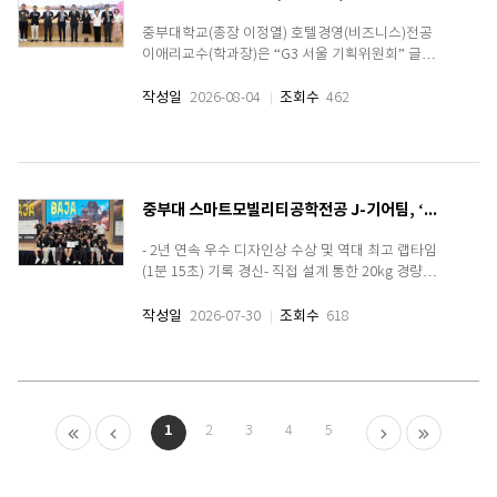
중부대학교(총장 이정열) 호텔경영(비즈니스)전공
이애리교수(학과장)은 “G3 서울 기획위원회” 글로
벌 매력분과 위원으로 위촉되 4년간 서울시 정책방
향을 설계하는 플랫폼 역할을 하게 되었다.위원회에
작성일
2026-08-04
조회수
462
서 논의할 과제는 시민의 일상과 맞닿아 있는 주택
공급과 청년정책, 건강관리와 수변녹지, 도시철도
확충과..
중부대 스마트모빌리티공학전공 J-기어팀, ‘2026 전국 대학생 자작자동차대회’ 종합 5위·우수 디자인상 수상 쾌거
- 2년 연속 우수 디자인상 수상 및 역대 최고 랩타임
(1분 15초) 기록 경신- 직접 설계 통한 20kg 경량화
성공… 90분 내구 레이스 무리 없이 완주중부대학
교(총장 이정열) 스마트모빌리티공학전공 자작자동
작성일
2026-07-30
조회수
618
차 동아리 'J-기어(J-GEAR)' 팀이 지난 7월 24일부
터 26일까지 군산 새만금자동차경주장에서 열린
「2026 제20..
1
2
3
4
5