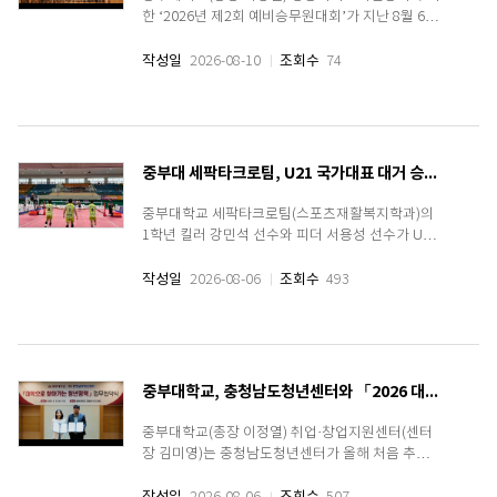
한 ‘2026년 제2회 예비승무원대회’가 지난 8월 6일
중부대학교 고양캠퍼스에서 본선을 끝으로 성황리
에 마무리됐다.이번 대회는 전국 고등학교 수험생을
작성일
2026-08-10
조회수
74
대상으로 진행됐으며, 예선은 7월 20일과 21일 양
일간 중부대학교 고양캠퍼스에서 개최됐다. 약 300
여 명..
중부대 세팍타크로팀, U21 국가대표 대거 승선… 서용성·강민석 발탁 및 공건우 후보 선발
중부대학교 세팍타크로팀(스포츠재활복지학과)의
1학년 킬러 강민석 선수와 피더 서용성 선수가 U21
국가대표 명단에 당당히 이름을 올리는 쾌거에 더해
태콩 공건우 선수 역시 U21 국가대표 후보로 선발
작성일
2026-08-06
조회수
493
되며 중부대의 매서운 기세를 입증했다.중부대학교
세팍타크로팀은 앞서 열린 제37회 회장기 전국 세
팍타크로 선수권대..
중부대학교, 충청남도청년센터와 「2026 대학으로 찾아가는 청년정책」 업무협약 체결
중부대학교(총장 이정열) 취업·창업지원센터(센터
장 김미영)는 충청남도청년센터가 올해 처음 추진한
「2026 대학으로 찾아가는 청년정책」 사업에 선
정되어 8월 5일 건원관 VDC센터에서 충청남도청년