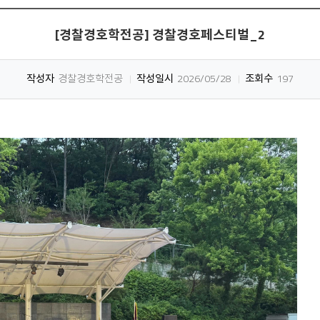
[경찰경호학전공] 경찰경호페스티벌_2
작성자
경찰경호학전공
작성일시
2026/05/28
조회수
197