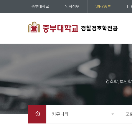
중부대학교
입학정보
WHY중부
PO
경찰경호학전공
커뮤니티
포