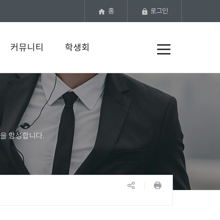
홈
로그인
전
커뮤니티
학생회
체
메
뉴
공
프
유
린