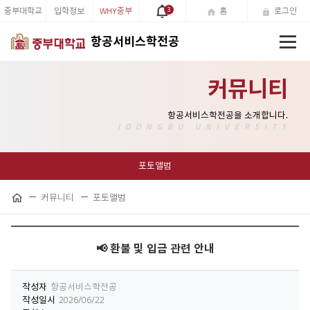
중부대학교
입학정보
WHY중부
3
홈
로그인
전
항공서비스학전공
체
메
뉴
커뮤니티
포토앨범
커뮤니티
포토앨범
공
홈
유
하
기
📢 환불 및 입금 관련 안내
작성자
항공서비스학전공
작성일시
2026/06/22