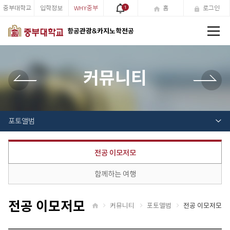
중부대학교
입학정보
WHY중부
1
홈
로그인
전
항공관광&카지노학전공
체
메
뉴
커뮤니티
포토앨범
전공 이모저모
함께하는 여행
전공 이모저모
커뮤니티
포토앨범
전공 이모저모
홈