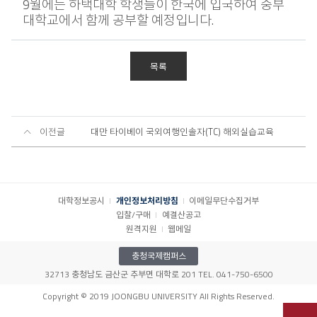
9월에는 하택대학 학생들이 한국에 입국하여 중부
대학교에서 함께 공부할 예정입니다.
목록
이전글
대만 타이베이 국외여행인솔자(TC) 해외실습교육
대학정보공시
개인정보처리방침
이메일무단수집거부
입찰/구매
예결산공고
원격지원
웹메일
충청국제캠퍼스
32713 충청남도 금산군 추부면 대학로 201 TEL. 041-750-6500
Copyright © 2019 JOONGBU UNIVERSITY All Rights Reserved.