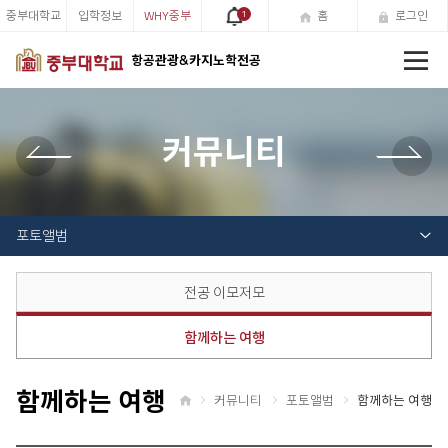
중부대학교
입학정보
WHY중부
1
홈
로그인
전
항공관광&카지노학전공
체
메
뉴
커뮤니티
포토앨범
전공 이모저모
함께하는 여행
함께하는 여행
커뮤니티
포토앨범
함께하는 여행
홈