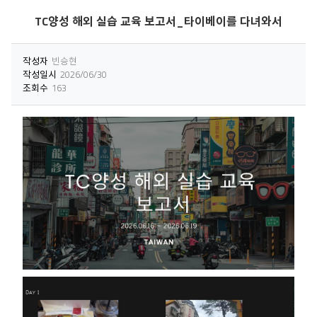
TC양성 해외 실습 교육 보고서_타이베이를 다녀와서
작성자
빈승현
작성일시
2026/06/30
조회수
163