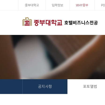
중부대학교
입학정보
WHY중부
PO
호텔비즈니스전공
공지사항
포토앨범