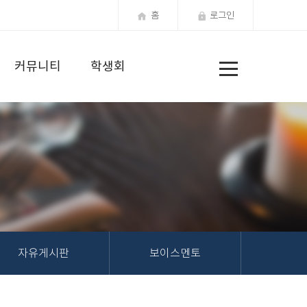
홈
로그인
전
커뮤니티
학생회
체
메
뉴
자유게시판
보이스멘토