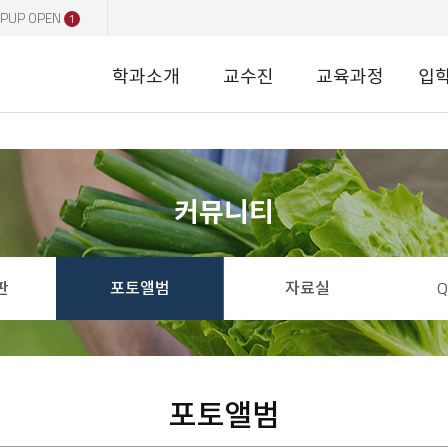
PUP OPEN
1
학과소개
교수진
교육과정
입
커뮤니티
판
포토앨범
자료실
포토앨범