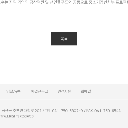
교수는 지역 기업인 금산덕원 및 천연웰푸드와 공동으로 중소기업벤처부 프로젝
목록
입찰/구매
예결산공고
원격지원
웹메일
도 금산군 추부면 대학로 201
TEL. 041-750-6807~9
FAX. 041-750-6544
TY ALL RIGHTS RESERVED.