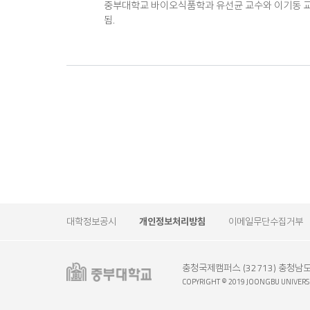
중부대학교 바이오식품학과 유선균 교수와 이기동 
됨.
대학정보공시
개인정보처리방침
이메일무단수집거부
충청국제캠퍼스
(32713) 충청남
COPYRIGHT © 2019 JOONGBU UNIVERSI