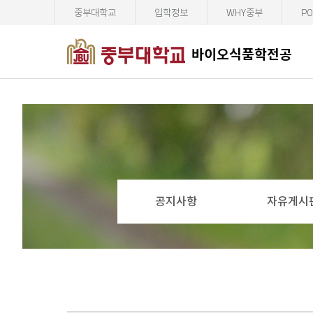
중부대학교
입학정보
WHY중부
PO
바이오식품학전공
공지사항
자유게시