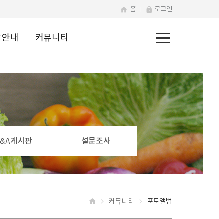
홈
로그인
전
학안내
커뮤니티
체
메
뉴
Q&A게시판
설문조사
커뮤니티
포토앨범
홈