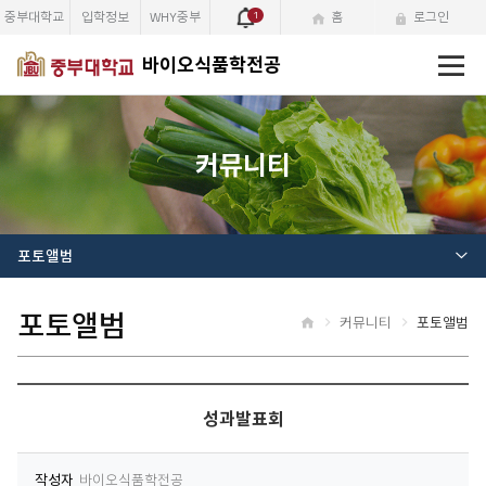
중부대학교
입학정보
WHY중부
1
홈
로그인
전
바이오식품학전공
체
메
뉴
커뮤니티
포토앨범
포토앨범
커뮤니티
포토앨범
홈
성과발표회
작성자
바이오식품학전공