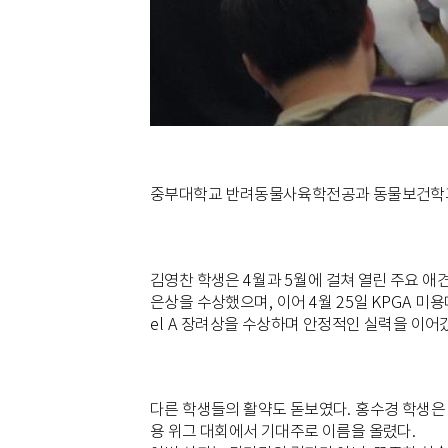
중부대학교 반려동물사육학전공과 동물보건학과 
김영찬 학생은
4
월과
5
월에 걸쳐 열린 주요 애
은상을 수상했으며
,
이어
4
월
25
일
KPGA
미용
el A
장려상을 수상하며 안정적인 실력을 이어
다른 학생들의 활약도 돋보였다
.
홍수경 학생
용 위그 대회에서 기대주로 이름을 올렸다
.