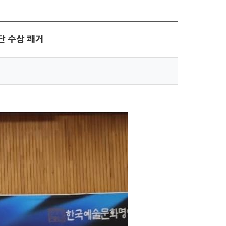
홈
단 수상 쾌거