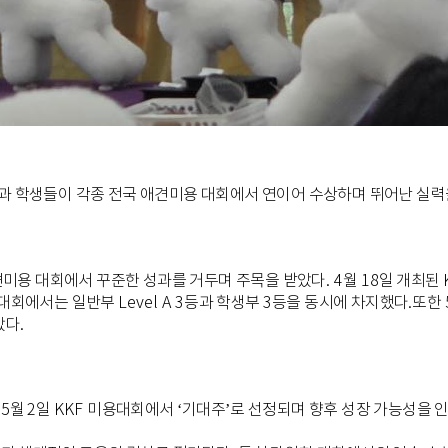
학생들이 각종 전국 애견미용 대회에서 연이어 수상하며 뛰어난 실력
견미용 대회에서 꾸준한 성과를 거두며 주목을 받았다
. 4
월
18
일 개최된
대회에서는 일반부
Level A 3
등과 학생부
3
등을 동시에 차지했다
.
또한
갔다
.
은
5
월
2
일
KKF
미용대회에서
‘
기대주
’
로 선정되며 향후 성장 가능성을 