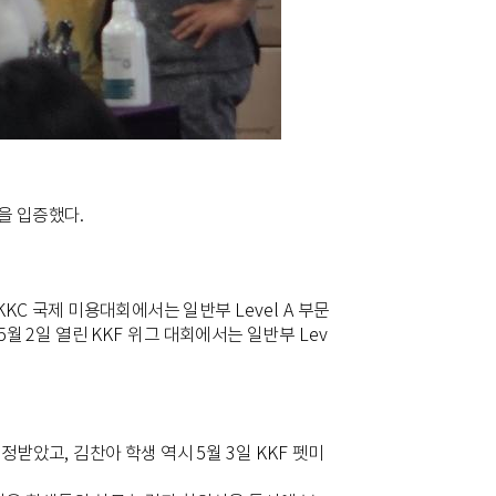
을 입증했다
.
KKC
국제 미용대회에서는 일반부
Level A
부문
5
월
2
일 열린
KKF
위그 대회에서는 일반부
Lev
인정받았고
,
김찬아 학생 역시
5
월
3
일
KKF
펫미