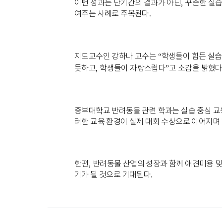
이번 성과는 단기간의 결과가 아닌
,
꾸준한 실습
여주는 사례로 주목된다
.
지도교수인 강하나 교수는
“
학생들이 힘든 실습
듯하고
,
학생들이 자랑스럽다
”
고 소감을 밝혔
중부대학교 반려동물 관련 학과는 실습 중심 교
러한 교육 환경이 실제 대회 수상으로 이어지며
한편
,
반려동물 산업의 성장과 함께 애견미용 및
기가 될 것으로 기대된다
.