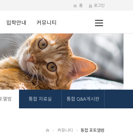
홈
로그인
전
입학안내
커뮤니티
체
메
뉴
토앨범
통합 자료실
통합 Q&A게시판
커뮤니티
통합 포토앨범