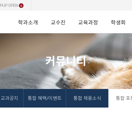
PUP OPEN
4
학과소개
교수진
교육과정
학생회
커뮤니티
비교과공지
통합 혜택/이벤트
통합 채용소식
통합 포