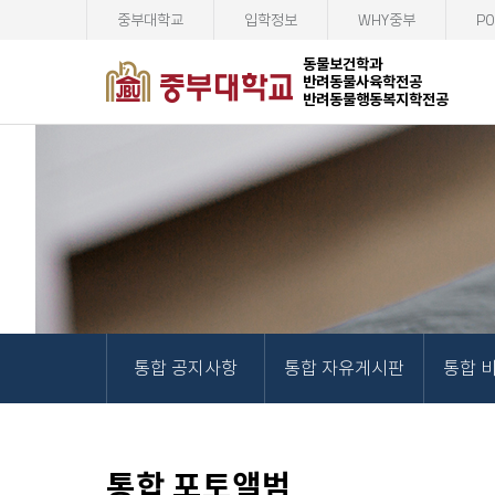
중부대학교
입학정보
WHY중부
PO
동물보건학과
반려동물사육학전공
반려동물행동복지학전공
통합 공지사항
통합 자유게시판
통합 
통합 포토앨범