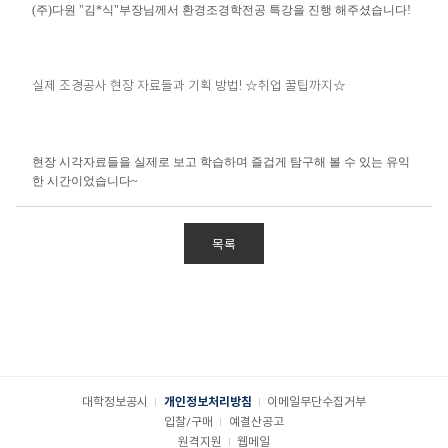
(주)다원 "김*식"부장님께서 환경조경학전공 특강을 진행 해주셨습니다!
실제 조경공사 현장 자료들과 기획 방법! ☆취업 꿀팁까지☆
현장 시각자료들을 실제로 보고 학습하며 즐겁게 탐구해 볼 수 있는 유익
한 시간이었습니다~
목록
대학정보공시
개인정보처리방침
이메일무단수집거부
입찰/구매
예결산공고
원격지원
웹메일