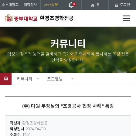
중부대학교
입학정보
WHY중부
0
홈
로그인
전
환경조경학전공
체
메
뉴
커뮤니티
커뮤니티
포토앨범
(주) 다원 부장님의 "조경공사 현장 사례" 특강
작성자
환경조경학전공
작성일시
2024/04/30
조회수
1240