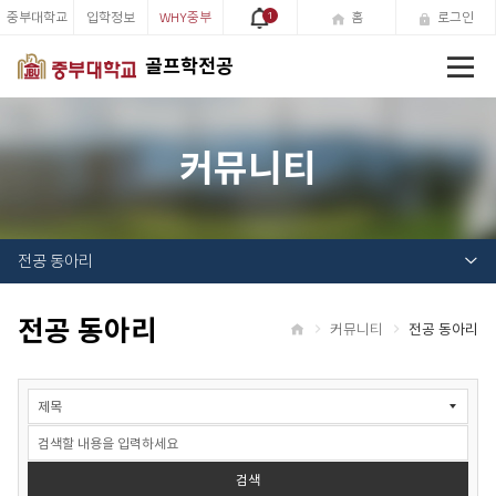
중부대학교
입학정보
WHY중부
1
홈
로그인
전
골프학전공
체
메
뉴
커뮤니티
전공 동아리
전공 동아리
커뮤니티
전공 동아리
홈
게
시
물
검
색
검색