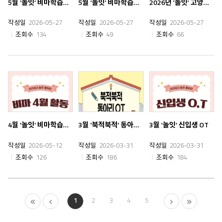
5월 ‘놀잇‘ 비마학습동아리 5주차 활동
5월 ‘놀잇‘ 비마학습동아리 4주차 활동
2026년 ’놀잇’ 고양어린이박물관 봉사활동
작성일
2026-05-27
작성일
2026-05-27
작성일
2026-05-27
조회수
134
조회수
49
조회수
66
4월 '놀잇' 비마학습동아리 활동
3월 '북적북적' 동아리 OT
3월 '놀잇' 신입생 OT
작성일
2026-05-12
작성일
2026-03-31
작성일
2026-03-31
조회수
126
조회수
186
조회수
184
처
이
다
마
1
2
3
4
5
음
전
음
지
막