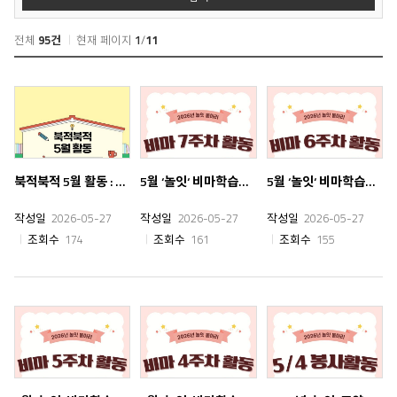
전체
95건
현재 페이지
1
/
11
북적북적 5월 활동 : 어린이날 박물관 봉사활동/ 조별 그림책 제작 회의
5월 ‘놀잇‘ 비마학습동아리 7주차 활동
5월 ‘놀잇‘ 비마학습동아리 6주차 활동
작성일
2026-05-27
작성일
2026-05-27
작성일
2026-05-27
조회수
174
조회수
161
조회수
155