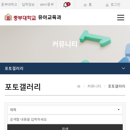
중부대학교
입학정보
WHY중부
3
홈
로그인
전
유아교육과
체
메
뉴
커뮤니티
포토갤러리
포토갤러리
커뮤니티
포토갤러리
홈
게
시
물
검
색
검색