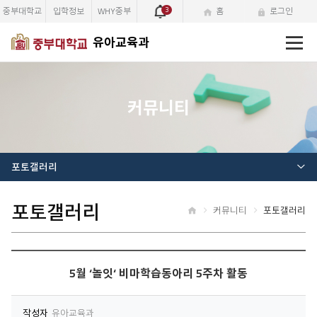
중부대학교
입학정보
WHY중부
3
홈
로그인
전
유아교육과
체
메
뉴
커뮤니티
포토갤러리
포토갤러리
커뮤니티
포토갤러리
홈
5월 ‘놀잇‘ 비마학습동아리 5주차 활동
작성자
유아교육과