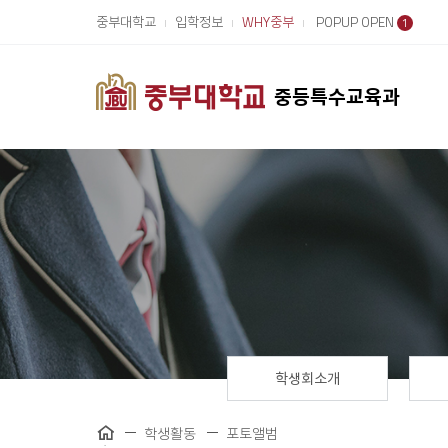
중부대학교
입학정보
WHY중부
POPUP OPEN
1
중등특수교육과
학생회소개
학생활동
포토앨범