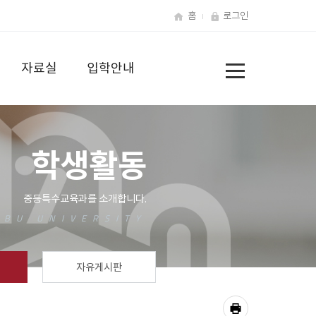
홈
로그인
전
자료실
입학안내
체
메
뉴
학생활동
자유게시판
공