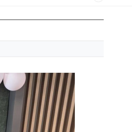
유
프
하
린
기
트