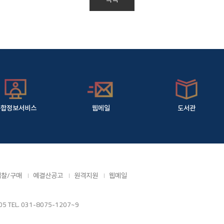
종합정보서비스
웹메일
도서관
입찰/구매
예결산공고
원격지원
웹메일
TEL. 031-8075-1207~9