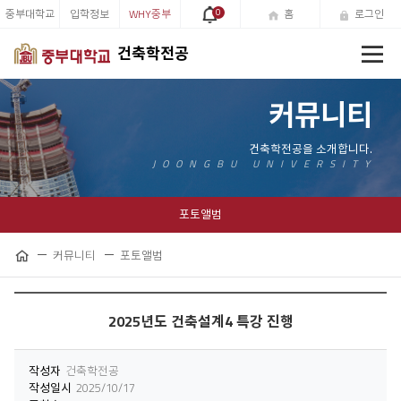
중부대학교
입학정보
WHY중부
0
홈
로그인
전
건축학전공
체
메
뉴
커뮤니티
포토앨범
커뮤니티
포토앨범
공
홈
유
하
기
2025년도 건축설계4 특강 진행
작성자
건축학전공
작성일시
2025/10/17