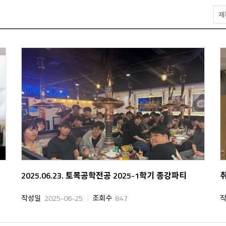
게
시
물
검
색
2025.06.23. 토목공학전공 2025-1학기 종강파티
작성일
2025-06-25
조회수
847