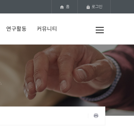
홈
로그인
전
연구활동
커뮤니티
체
메
뉴
공
유
프
하