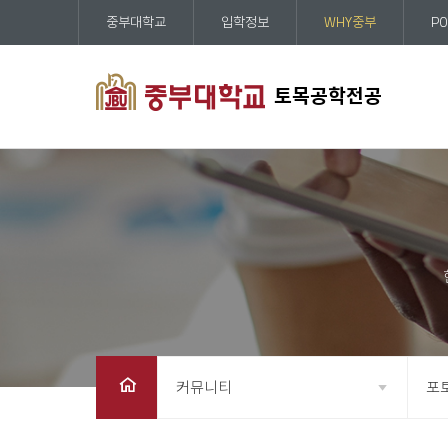
중부대학교
입학정보
WHY중부
PO
토목공학전공
커뮤니티
포