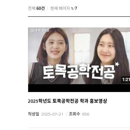
전체
60건
현재 페이지
1
/
7
2025학년도 토목공학전공 학과 홍보영상
작성일
2025-07-21
조회수
656