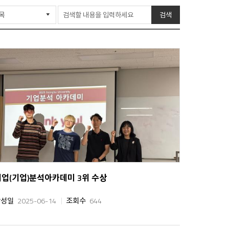
린
기
검색
트
취업(기업)분석아카데미 3위 수상
작성일
2025-06-14
조회수
644