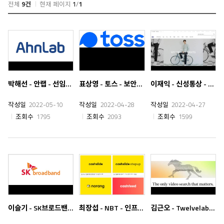
전체
9건
현재 페이지
1
/
1
박해선 - 안랩 - 선임연구원
표상영 - 토스 - 보안연구원
이재익 - 신성통상 - 인프라 관리 및 보안담당자
작성일
2022-05-10
작성일
2022-04-28
작성일
2022-04-27
조회수
1795
조회수
2093
조회수
1599
이슬기 - SK브로드밴드 - 보안담당자
최장섭 - NBT - 인프라 관리자
김근오 - Twelvelabs - 백엔드 개발자