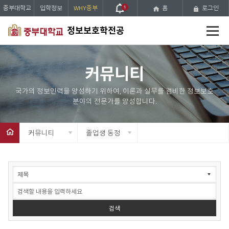
중부대학교
입학정보
WHY중부
1
홈
로그인
전
정보보호학전공
체
메
뉴
커뮤니티
커뮤니티
졸업생 동정
게
시
물
검
색
검색