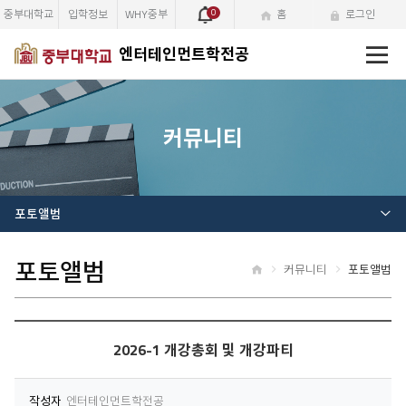
중부대학교
입학정보
WHY중부
0
홈
로그인
전
엔터테인먼트학전공
체
메
뉴
커뮤니티
포토앨범
포토앨범
커뮤니티
포토앨범
홈
2026-1 개강총회 및 개강파티
작성자
엔터테인먼트학전공