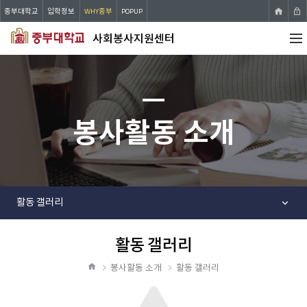
중부대학교
입학정보
WHY중부
POPUP
사회봉사지원센터
전체
메뉴
봉사활동 소개
활동 갤러리
활동 갤러리
공
유
봉사활동 소개
활동 갤러리
하
홈
기