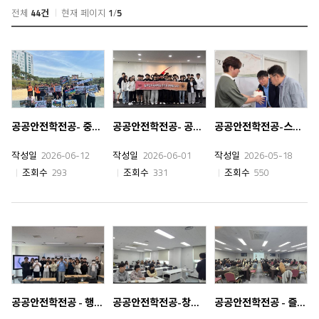
전체
44건
현재 페이지
1
/
5
공공안전학전공- 중부대학교 체육대회
공공안전학전공- 공무원 체력 특강
공공안전학전공-스승의 은혜에 감사드립니다!
작성일
2026-06-12
작성일
2026-06-01
작성일
2026-05-18
조회수
293
조회수
331
조회수
550
공공안전학전공 - 행정사 창업의 길 & 경찰공무원 특강
공공안전학전공-창업토크 콘서트 <법도 콘텐츠가 된다!> 특강
공공안전학전공 - 즐거운 MT