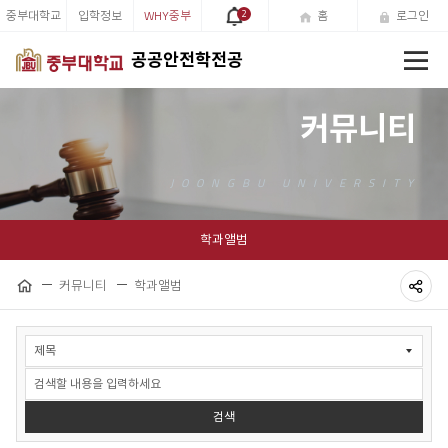
중부대학교
입학정보
WHY중부
2
홈
로그인
전
공공안전학전공
체
메
뉴
커뮤니티
학과앨범
커뮤니티
학과앨범
홈
공
게
유
시
하
물
검
기
색
검색