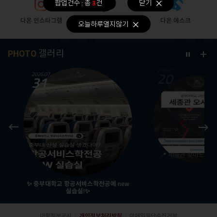
팝업건수 : 총
3
건
닫기
다온 인스타그램
카카오톡 오픈채팅
다온 에스크
오늘하루열지않기
PHOTO
갤러리
더
Stop
2026.07.
20
보
2026.07.
31
기
Prev
Next
본
📍 세종관 찾아오시는 길
✨ 중부대학교 항공서비스학전공에 new
실습실!✨
대학정보공시
개인정보처리방침
이메일무단수집거부