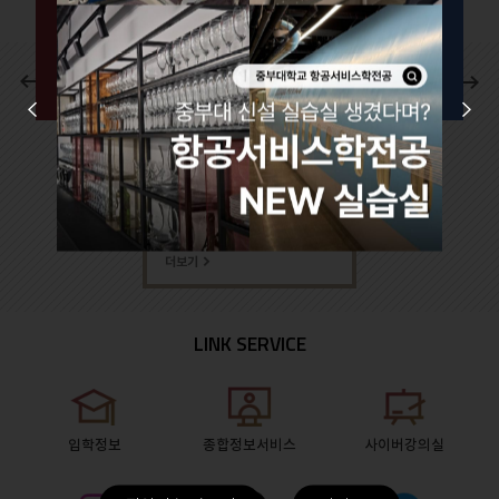
이
다
글로벌 시대에 맞는 국제적
전
음
문화감각과 능숙한
Prev
Next
외국어구사 능력 그리고
실무능력을 구비하여
경쟁력있는 항공서비스
전문인을 양성하는
학과이다.
더보기
LINK SERVICE
입학정보
종합정보서비스
사이버강의실