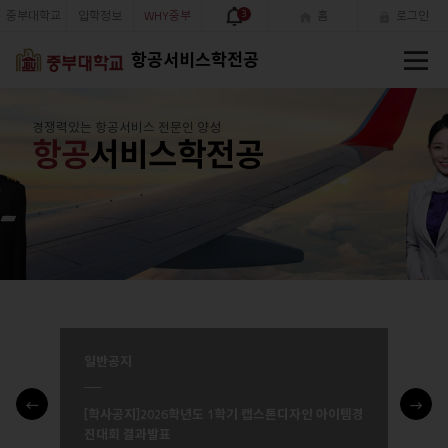
중부대학교
입학정보
WHY중부
3
홈
로그인
전
항공서비스학전공
체
메
뉴
경쟁력있는 항공서비스 전문인 양성
항공
서비스학전공
일반공지
영
[학사공지]2026학년도 1학기 캡스톤디자인 아이템경
진대회 결과발표
Prev
Next