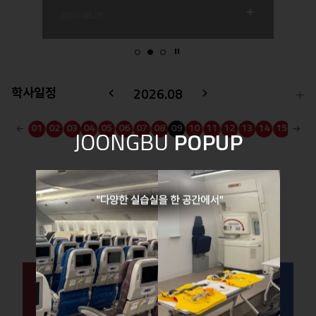
2026.08.05
Stop
학사일정
2026.08
이
다
더
 변
보
전
음
30
31
01
02
03
04
05
06
07
08
09
10
11
12
13
14
15
16
기
JOONGBU
POPUP
Prev
Next
중부대학교
항공서비스학전공
을 소개합니다!
학과소개