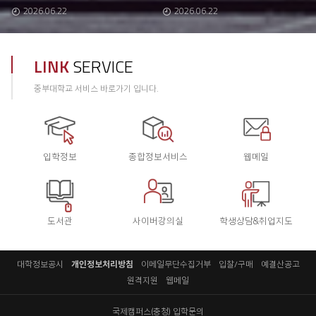
2026.06.22
2026.06.22
LINK
SERVICE
중부대학교 서비스 바로가기 입니다.
입학정보
종합정보서비스
웹메일
도서관
사이버강의실
학생상담&취업지도
대학정보공시
개인정보처리방침
이메일무단수집거부
입찰/구매
예결산공고
원격지원
웹메일
국제캠퍼스(충청) 입학문의