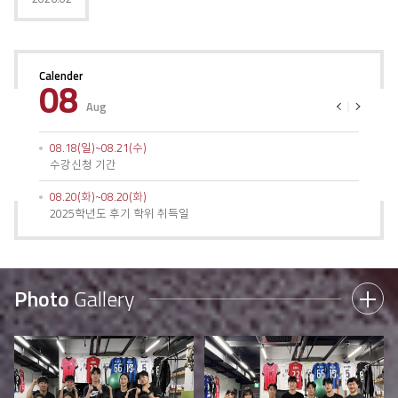
Calender
08
Aug
이
다
전
음
08.18(일)~08.21(수)
수강신청 기간
08.20(화)~08.20(화)
2025학년도 후기 학위 취득일
Photo
Gallery
더
보
기