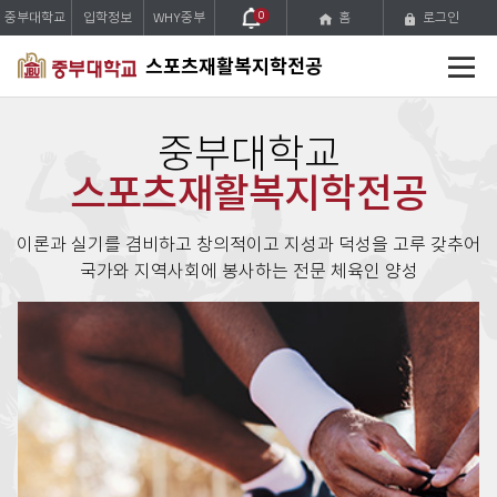
중부대학교
입학정보
WHY중부
0
홈
로그인
전
스포츠재활복지학전공
체
메
뉴
중부대학교
스포츠재활복지학전공
이론과 실기를 겸비하고 창의적이고 지성과 덕성을 고루 갖추어
국가와 지역사회에 봉사하는 전문 체육인 양성