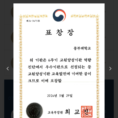
교육과정 안내
교과목 소개
졸업 후 진로
Prev
Next
일
월
화
수
목
금
토
2026
2026
1
07.
08.
09.
년
2
3
4
5
6
7
8
08
08
월
9
10
11
12
13
14
15