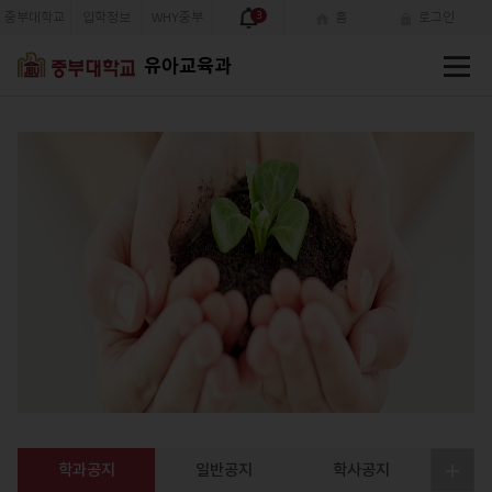
중부대학교
입학정보
WHY중부
3
홈
로그인
전
유아교육과
체
메
뉴
유아교육과
인류의 복지에 공헌하는 사람으
로 성장할 수 있도록 돕는 위대한
유아교사를 양성하고 있습니다.
학과공지
일반공지
학사공지