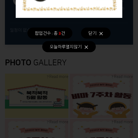
16
17
18
19
20
21
22
23
24
25
26
27
28
29
30
31
일정이 없습니다.
팝업건수 : 총
3
건
닫기
오늘하루열지않기
PHOTO
GALLERY
Read more
Read more
Read more
Read more