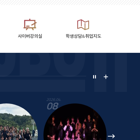
사이버강의실
학생상담&취업지도
더
Stop
보
기
.04.
2026.07.
2026.
8
03
2