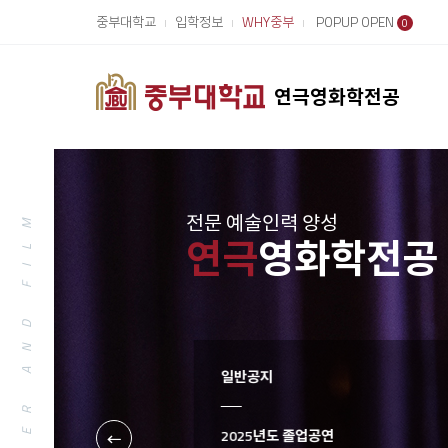
중부대학교
입학정보
WHY중부
POPUP OPEN
0
연극영화학전공
THEATER AND FILM
전문 예술인력 양성
연극
영화학전공
일반공지
 수강신청 안내사항
2025년도 졸업공연