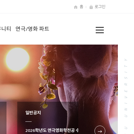
홈
로그인
전
뮤니티
연극/영화 파트
체
메
뉴
JOONGBU UNIVERSITY
일반공지
2026학년도 연극영화학전공 수강신청 안내사항