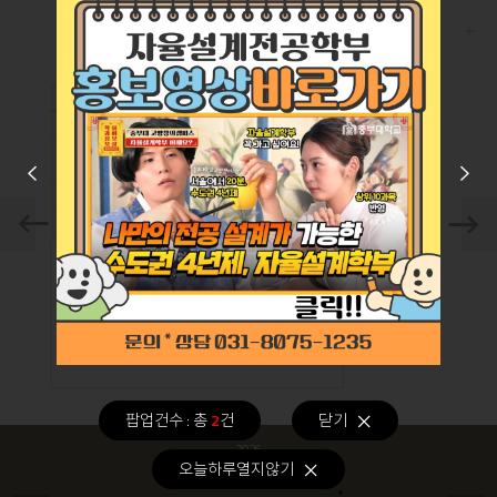
PHOTO GALLERY
더
Prev
Next
Prev
Prev
Next
Next
2026학년도 스승의날 행사 진행
2026학년도 자율설계학부 종강총회 진행
요. 중부대학교 자율설계학부
안녕하세요. 중부대학교 자율설계학부
스승의 날을 맞이하여, 우리 자
입니다.지난 6월 5일, 세종관 512호에
부 학생들이 그동안 열정적으
서 우리 자율설계학부의 '2026학년도 1
 주신..
학기 종강총회'..
팝업건수 : 총
2
건
닫기
2026
08
오늘하루열지않기