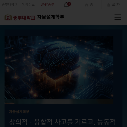
중부대학교
입학정보
WHY중부
2
홈
로그인
전
자율설계학부
체
메
뉴
자율설계학부
창의적·융합적 사고를 기르고, 능동적