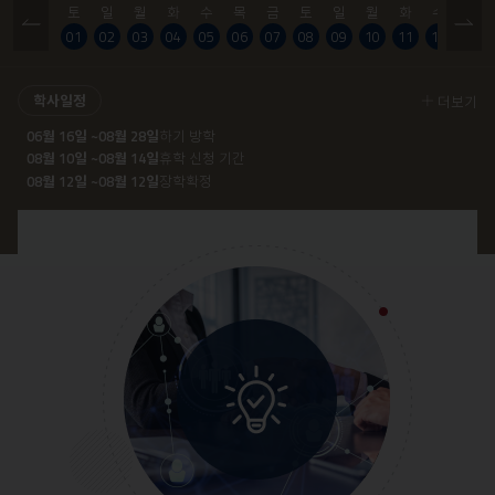
토
일
월
화
수
목
금
토
일
월
화
수
목
01
02
03
04
05
06
07
08
09
10
11
12
13
학사일정
더보기
06월 16일 ~08월 28일
하기 방학
2026학년도 자율설계학부 종강총회 진행
자율설계학부 학과 맞춤형 전문가 육성 프로그램 진행
08월 10일 ~08월 14일
휴학 신청 기간
08월 12일 ~08월 12일
장학확정
요. 중부대학교 자율설계학부
안녕하세요. 중부대학교 자율설계학부
난 6월 5일, 세종관 512호에
입니다.우리 학부에서는 학생들의 폭넓
 자율설계학부의 '2026학년도 1
은 진로 탐색과 실무 역량 강화를 돕기
총회'..
위해 전공탐색..