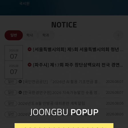
국시원
NOTICE
일반
학사
학과
더
[서울특별시의회] 제5회 서울특별시의회 청년 학술논문 공모전 안내
2026.08
07
보
[파주시] 제17회 파주 장단삼백요리 전국 경연대회 안내
기
2026.08
07
2026.08
07
[국민연금공단] 「2026년 AI 활용 기초연금 홍보 콘텐츠 공모전」 안..
2026.08
07
[한국환경연구원] 2026 지속가능발전 숏폼 영상공모전 안내
2026.08
06
2026년도 8월 민방공 대피훈련 계획알림
JOONGBU
POPUP
2026.08
06
2026년도 2학기 고양창의캠퍼스 학생생활관(수경재) 합격자 발표