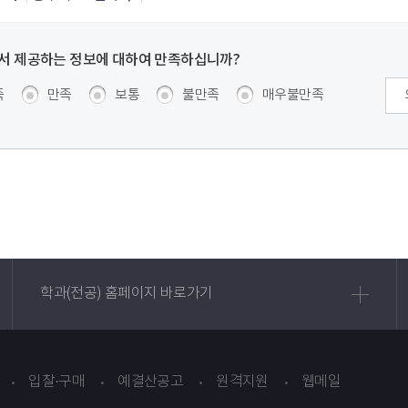
서 제공하는 정보에 대하여 만족하십니까?
도 조사
족
만족
보통
불만족
매우불만족
학과(전공) 홈페이지 바로가기
입찰·구매
예결산공고
원격지원
웹메일