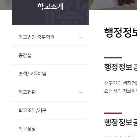
학교소개
행정정
학교법인 중부학원
총장실
행정정보
연혁/교육이념
청구인의 행정정
요청서의 정보취득
학교현황
학교조직/기구
행정정보공
학교상징