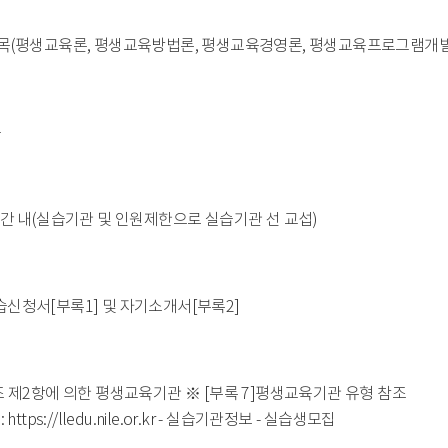
목(평생교육론, 평생교육방법론, 평생교육경영론, 평생교육프로그램개발
중
간 내(실습기관 및 인원제한으로 실습기관 선 교섭)
청서[부록1] 및 자기소개서[부록2]
 제2항에 의한 평생교육기관 ※ [부록 7]평생교육기관 유형 참조
ttps://lledu.nile.or.kr - 실습기관정보 - 실습생모집