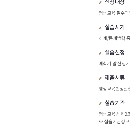
신청대상
평생교육 필수과
실습시기
하계/동계방학 
실습신청
매학기 말 신청기
제출서류
평생교육현장실습신
실습기관
평생교육법 제2조
※ 실습기관정보 : h