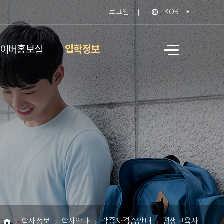
로그인
KOR
입학정보
이버홍보실
사
이
트
맵
학사정보
학사안내
각종자격증안내
평생교육사