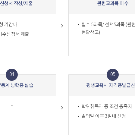
신청서 작성/제출
관련교과목 이수
청 기간내
필수 5과목/ 선택5과목 (관
현황참고)
이수신청서 제출
04
05
/동계 방학중 실습
평생교육사 자격증발급
-
학위취득자 중 조건 충족자
졸업일 이후 3일내 신청