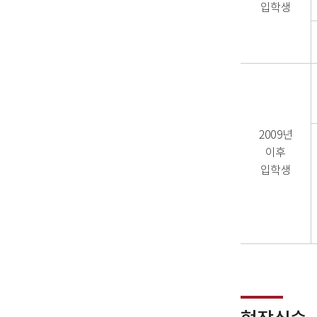
입학생
영역필수사항,
총이수
학점
2009년
이후
입학생