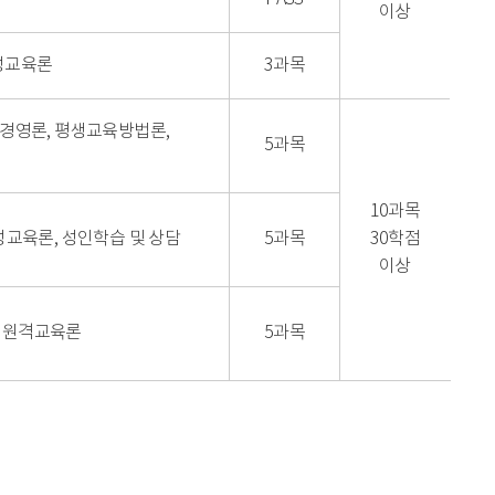
이상
성교육론
3과목
경영론, 평생교육방법론,
5과목
10과목
성교육론, 성인학습 및 상담
5과목
30학점
이상
 원격교육론
5과목