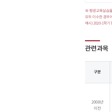
※ 평생교육실습을
모두 이수한 경우에
예시) 2020-1
관련과목
구분
관련과목
-
구분,
2008년
구분,
이전
교과목명,