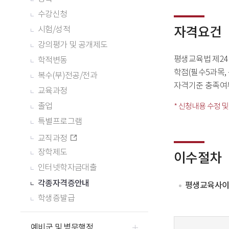
수강신청
자격요건
시험/성적
강의평가 및 공개제도
평생교육법 제24
학적변동
학점(필수5과목,
복수(부)전공/전과
자격기준 충족여
교육과정
졸업
* 신청내용 수정 
특별프로그램
교직과정
장학제도
이수절차
인터넷학자금대출
각종자격증안내
평생교육사이
학생증발급
예비군 및 병무행정