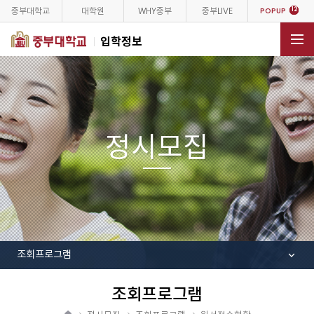
중부대학교
대학원
WHY중부
중부LIVE
12
POPUP
입학정보
전체메뉴
정시모집
조회프로그램
조회프로그램
공
유