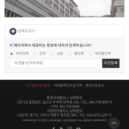
이
페
콘텐츠 만족도 조사
[평균
.46
점 /
48
명 참여]
매우만족
만족
보통
불만족
매우불만족
이
지
에
서
제
공
개인정보처리방침
이메일무단수집거부
뷰어다운로드
하
는
충청국제캠퍼스 입학문의
정
(32713) 충청남도 금산군 추부면 대학로 201
TEL. 041-750-6807~9
보
FAX. 041-750-6544
에
고양창의캠퍼스 입학문의
(10279) 경기도 고양시 덕양구 동헌로 305
TEL. 031-8075-1207~9
대
COPYRIGHT © 2019 JOONGBU UNIVERSITY ALL RIGHTS RESERVED.
하
여