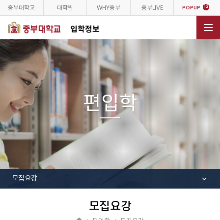
중부대학교
대학원
WHY중부
중부LIVE
12
POPUP
입학정보
전체메뉴
편입학
모집요강
모집요강
공
유