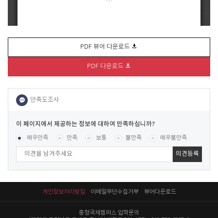
PDF 뷰어 다운로드
PDF 다운로드
이
페
콘텐츠 만족도 조사
[평균
.04
점 /
659
명 참여]
매우만족
만족
보통
불만족
매우불만족
이
지
에
서
제
공
개인정보처리방침
이메일무단수집거부
뷰어다운로드
하
는
충청국제캠퍼스 입학문의
정