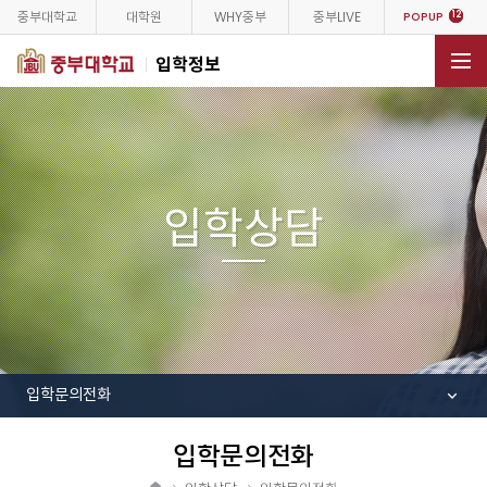
중부대학교
대학원
WHY중부
중부LIVE
12
POPUP
입학정보
전체메뉴
입학상담
입학문의전화
입학문의전화
공
유