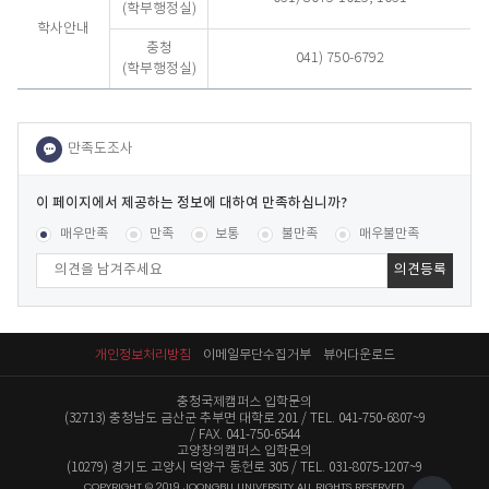
(학부행정실)
학사안내
충청
041) 750-6792
(학부행정실)
이
페
콘텐츠 만족도 조사
[평균
.28
점 /
75
명 참여]
매우만족
만족
보통
불만족
매우불만족
이
지
에
서
제
공
개인정보처리방침
이메일무단수집거부
뷰어다운로드
하
는
충청국제캠퍼스 입학문의
정
(32713) 충청남도 금산군 추부면 대학로 201
TEL. 041-750-6807~9
보
FAX. 041-750-6544
에
고양창의캠퍼스 입학문의
(10279) 경기도 고양시 덕양구 동헌로 305
TEL. 031-8075-1207~9
대
COPYRIGHT © 2019 JOONGBU UNIVERSITY ALL RIGHTS RESERVED.