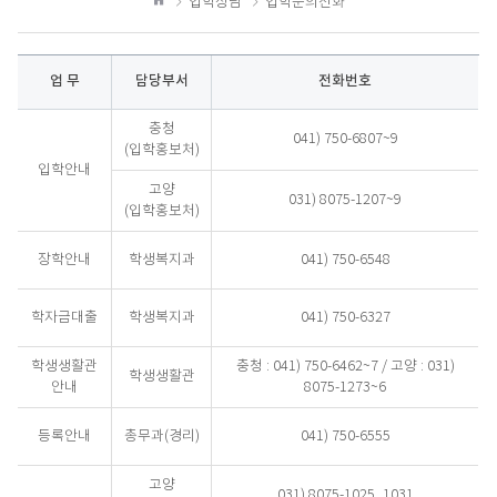
입학상담
입학문의전화
하
홈
기
업 무
담당부서
전화번호
입
충청
041) 750-6807~9
학
(입학홍보처)
문
입학안내
의
고양
031) 8075-1207~9
전
(입학홍보처)
화
번
장학안내
학생복지과
041) 750-6548
호
안
내
학자금대출
학생복지과
041) 750-6327
학생생활관
충청 : 041) 750-6462~7 / 고양 : 031)
학생생활관
안내
8075-1273~6
등록안내
총무과(경리)
041) 750-6555
고양
031) 8075-1025, 1031