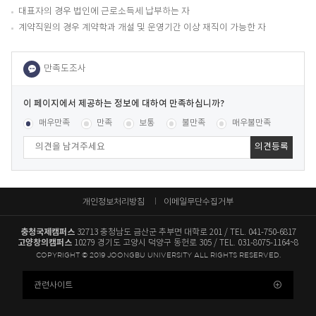
대표자의 경우 법인에 근로소득세 납부하는 자
계약직원의 경우 계약학과 개설 및 운영기간 이상 재직이 가능한 자
이
페
콘텐츠 만족도 조사
[평균
1.00
점 /
14
명 참여]
매우만족
만족
보통
불만족
매우불만족
이
지
에
서
제
공
개인정보처리방침
이메일무단수집거부
하
는
충청국제캠퍼스
32713 충청남도 금산군 추부면 대학로 201
TEL. 041-750-6817
정
고양창의캠퍼스
10279 경기도 고양시 덕양구 동헌로 305
TEL. 031-8075-1164~8
보
COPYRIGHT © 2019 JOONGBU UNIVERSITY ALL RIGHTS RESERVED.
에
대
관련사이트
하
여