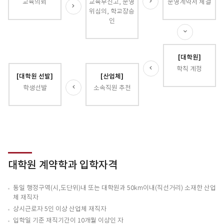
교육의뢰
교육부신고, 운영
운영계약서 체결
위심의, 학교장승
인
[대학원]
학칙 계정
[대학원 선발]
[산업체]
학생선발
소속직원 추천
대학원 계약학과 입학자격
동일 행정구역(시,도단위)내 또는 대학원과 50km이내(직선거리) 소재한 산업
체 재직자
상시근로자 5인 이상 산업체 재직자
입학일 기준 재직기간이 10개월 이상인 자