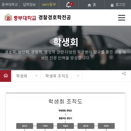
중부대학교
입학정보
WHY중부
1
홈
로그인
전
경찰경호학전공
체
메
뉴
학생회
학생회
학생회 조직도
공
유
하
기