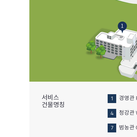
서비스
경영관 
건물명칭
청강관 
범농관 