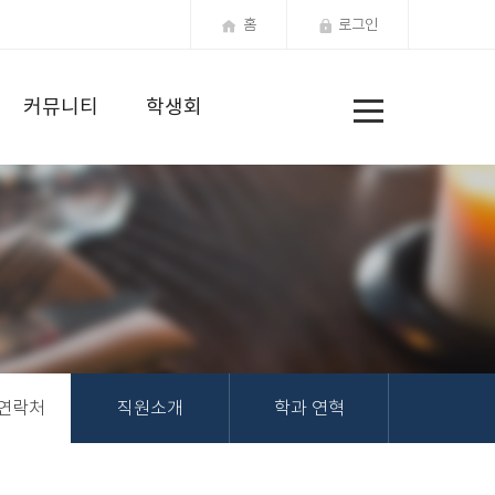
홈
로그인
전
커뮤니티
학생회
체
메
뉴
 연락처
직원소개
학과 연혁