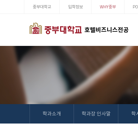
중부대학교
입학정보
WHY중부
PO
호텔비즈니스전공
학과소개
학과장 인사말
학