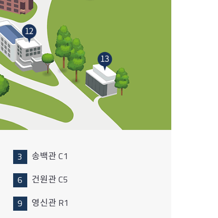
송백관 C1
건원관 C5
영신관 R1