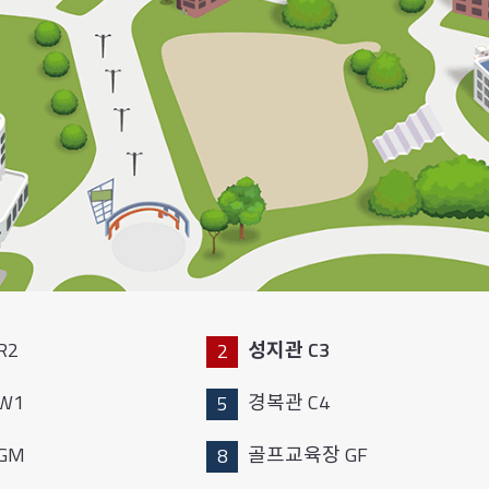
R2
성지관 C3
W1
경복관 C4
GM
골프교육장 GF