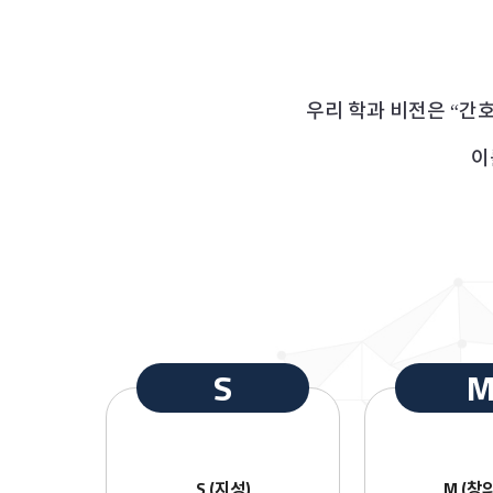
우리 학과 비전은 “간
이
S
S (지성)
M (창