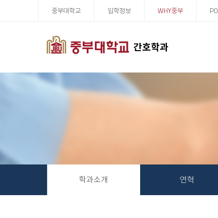
중부대학교
입학정보
WHY중부
PO
간호학과
학과소개
연혁