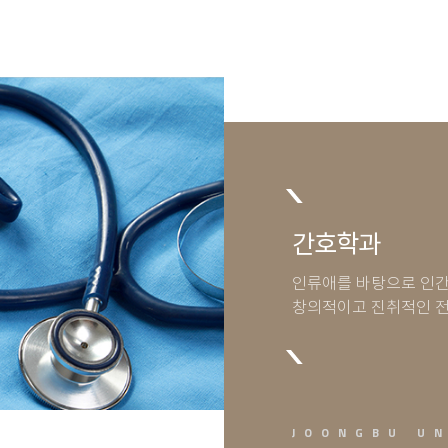
간호학과
인류애를 바탕으로 인간
창의적이고 진취적인 전