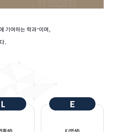
에 기여하는 학과”이며,
다.
L
E
(진취성)
E (인성)