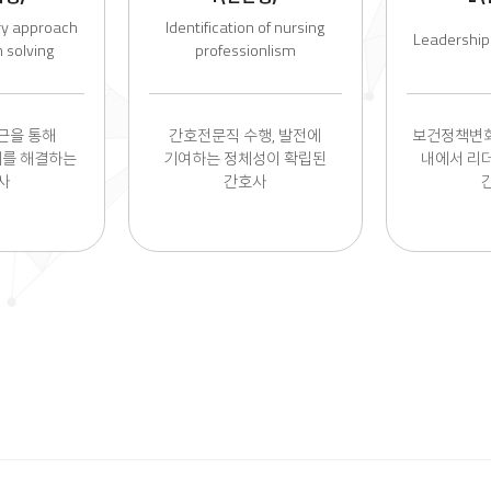
ary approach
Identification of nursing
Leadership
 solving
professionlism
근을 통해
간호전문직 수행, 발전에
보건정책변화
제를 해결하는
기여하는 정체성이 확립된
내에서 리
사
간호사