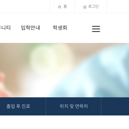
홈
로그인
전
뮤니티
입학안내
학생회
체
메
뉴
졸업 후 진로
위치 및 연락처