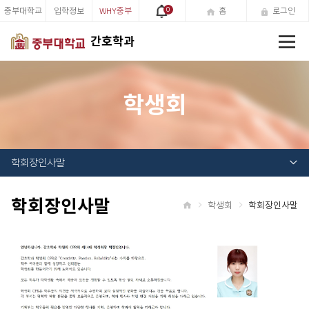
중부대학교
입학정보
WHY중부
0
홈
로그인
전
간호학과
체
메
뉴
학생회
학회장인사말
학회장인사말
학생회
학회장인사말
홈