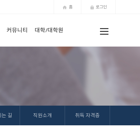
홈
로그인
전
커뮤니티
대학/대학원
체
메
뉴
는 길
직원소개
취득 자격증