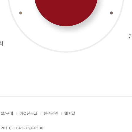
임
력
입찰/구매
예결산공고
원격지원
웹메일
 TEL. 041-750-6500