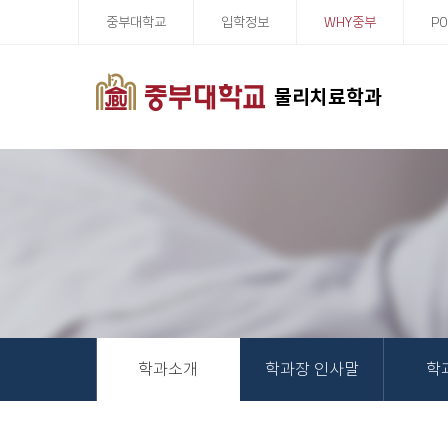
중부대학교
입학정보
WHY중부
PO
물리치료학과
학과소개
학과장 인사말
학