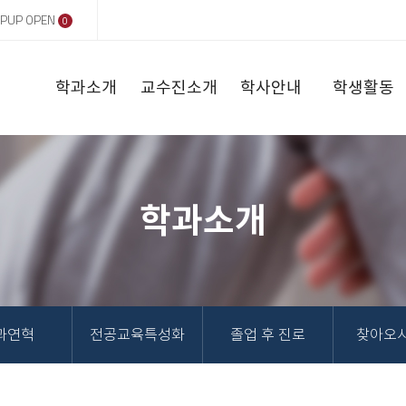
PUP OPEN
0
학과소개
교수진소개
학사안내
학생활동
학과소개
과연혁
전공교육특성화
졸업 후 진로
찾아오시