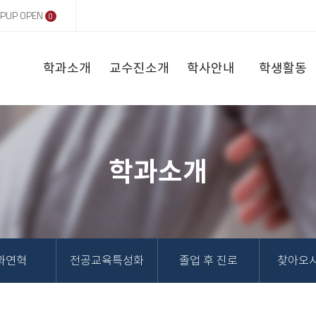
PUP OPEN
0
학과소개
교수진소개
학사안내
학생활동
학과소개
과연혁
전공교육특성화
졸업 후 진로
찾아오시