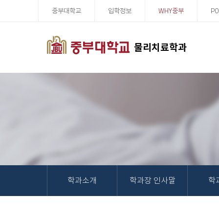
중부대학교
입학정보
WHY중부
PO
물리치료학과
학과소개
학과장 인사말
학