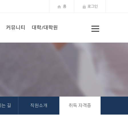
홈
로그인
전
커뮤니티
대학/대학원
체
메
뉴
는 길
직원소개
취득 자격증