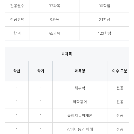
전공필수
33과목
90학점
전공선택
9과목
21학점
합 계
45과목
120학점
교과목
학년
학기
과목명
이수 구분
표내용 - 구분
1
1
해부학
전공
1
1
의학용어
전공
1
1
물리치료학개론
전공
1
1
장애아동의 이해
전공