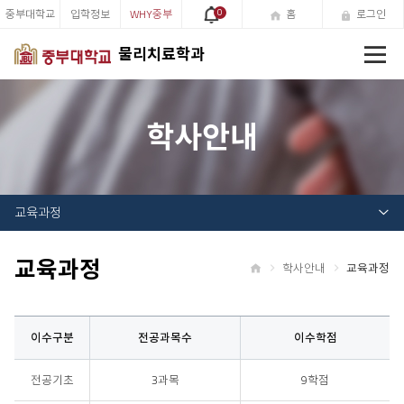
중부대학교
입학정보
WHY중부
0
홈
로그인
전
물리치료학과
체
메
뉴
학사안내
교육과정
교육과정
학사안내
교육과정
홈
이수구분
전공과목수
이수학점
물리치료학과 교과과정 표입니다. - 이수구분, 전공과목수, 이수학점
전공기초
3과목
9학점