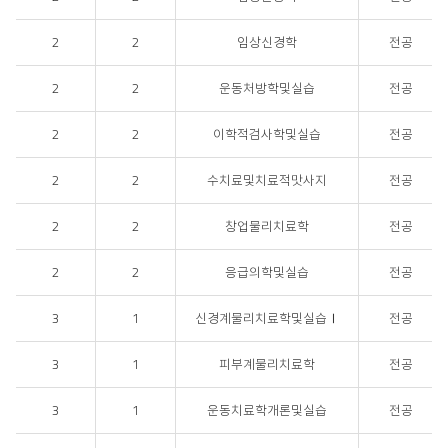
2
2
임상신경학
전공
2
2
운동처방학및실습
전공
2
2
이학적검사학및실습
전공
2
2
수치료및치료적맛사지
전공
2
2
창업물리치료학
전공
2
2
응급의학및실습
전공
3
1
신경계물리치료학및실습Ⅰ
전공
3
1
피부계물리치료학
전공
3
1
운동치료학개론및실습
전공