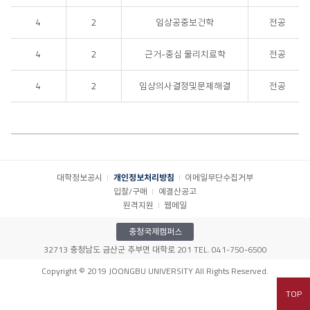
4
2
임상공중보건학
전공
4
2
근거-중심 물리치료학
전공
4
2
임상의사결정및문제해결
전공
대학정보공시
개인정보처리방침
이메일무단수집거부
입찰/구매
예결산공고
원격지원
웹메일
충청국제캠퍼스
32713 충청남도 금산군 추부면 대학로 201 TEL. 041-750-6500
Copyright © 2019 JOONGBU UNIVERSITY All Rights Reserved.
TOP