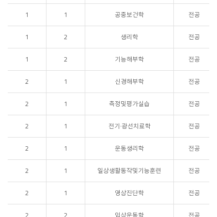
1
1
공중보건학
전공
1
2
생리학
전공
1
2
기능해부학
전공
2
1
신경해부학
전공
2
1
측정및평가실습
전공
2
1
전기·광선치료학
전공
2
1
운동생리학
전공
2
1
일상생활동작및기능훈련
전공
2
1
영상진단학
전공
2
2
임상운동학
전공