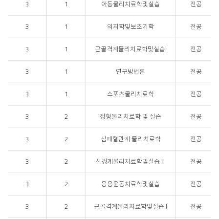
3
1
아동물리치료학및실습
전공
3
1
의지학및보조기학
전공
3
1
근골격계물리치료학및실습I
전공
3
1
연구방법론
전공
3
1
스포츠물리치료학
전공
3
2
정형물리치료학 및 실습
전공
3
2
심폐혈관계 물리치료학
전공
3
2
신경계물리치료학및실습Ⅱ
전공
3
2
응용운동치료학및실습
전공
3
2
근골격계물리치료학및실습II
전공