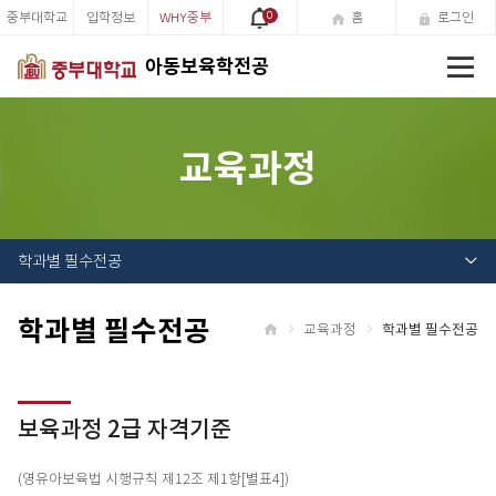
중부대학교
입학정보
WHY중부
0
홈
로그인
전
아동보육학전공
체
메
뉴
교육과정
학과별 필수전공
학과별 필수전공
교육과정
학과별 필수전공
홈
보육과정 2급 자격기준
(영유아보육법 시행규칙 제12조 제1항[별표4])