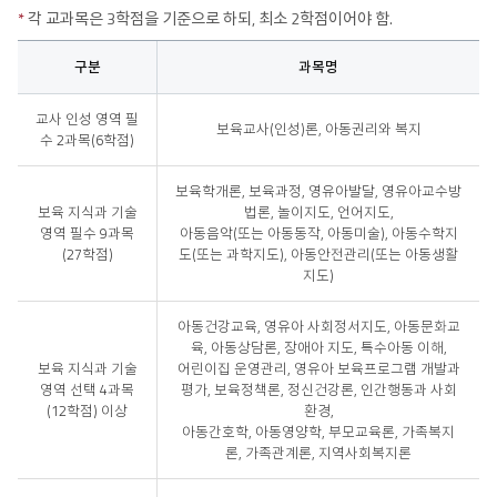
*
각 교과목은 3학점을 기준으로 하되, 최소 2학점이어야 함.
구분
과목명
학
교사 인성 영역 필
년
보육교사(인성)론, 아동권리와 복지
수 2과목(6학점)
별
개
설
보육학개론, 보육과정, 영유아발달, 영유아교수방
과
보육 지식과 기술
법론, 놀이지도, 언어지도,
목
영역 필수 9과목
아동음악(또는 아동동작, 아동미술), 아동수학지
(27학점)
도(또는 과학지도), 아동안전관리(또는 아동생활
지도)
아동건강교육, 영유아 사회정서지도, 아동문화교
육, 아동상담론, 장애아 지도, 특수아동 이해,
보육 지식과 기술
어린이집 운영관리, 영유아 보육프로그램 개발과
영역 선택 4과목
평가, 보육정책론, 정신건강론, 인간행동과 사회
(12학점) 이상
환경,
아동간호학, 아동영양학, 부모교육론, 가족복지
론, 가족관계론, 지역사회복지론